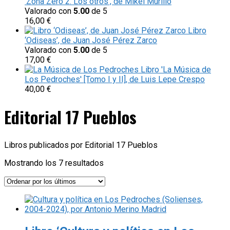
‘Zona Zero 2. Los otros’, de Mikel Murillo
Valorado con
5.00
de 5
16,00
€
Libro
‘Odiseas’, de Juan José Pérez Zarco
Valorado con
5.00
de 5
17,00
€
Libro 'La Música de
Los Pedroches' [Tomo I y II], de Luis Lepe Crespo
40,00
€
Editorial 17 Pueblos
Libros publicados por Editorial 17 Pueblos
Ordenado
Mostrando los 7 resultados
por
los
últimos