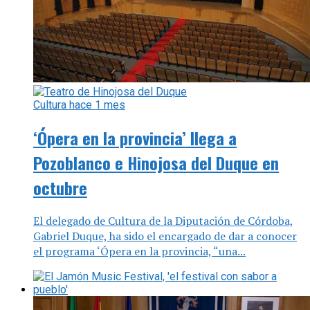
Cultura
hace 1 mes
‘Ópera en la provincia’ llega a
Pozoblanco e Hinojosa del Duque en
octubre
El delegado de Cultura de la Diputación de Córdoba,
Gabriel Duque, ha sido el encargado de dar a conocer
el programa ‘Ópera en la provincia, “una...