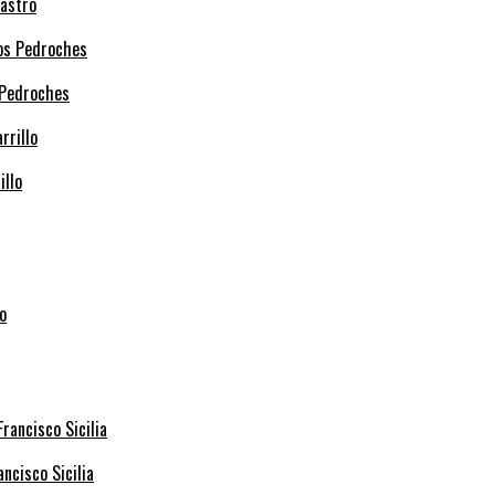
Castro
 Pedroches
illo
ncisco Sicilia