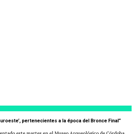
suroeste’, pertenecientes a la época del Bronce Final”
resentado este martes en el Museo Arqueológico de Córdoba