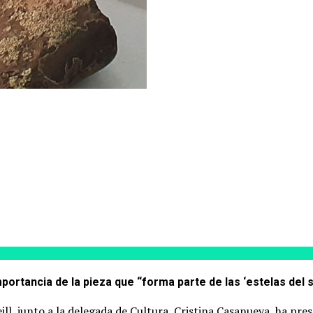
portancia de la pieza que “forma parte de las ‘estelas del 
ill, junto a la delegada de Cultura, Cristina Casanueva, ha p