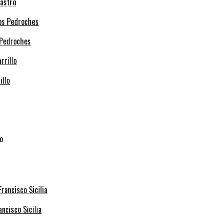
Castro
 Pedroches
illo
ncisco Sicilia