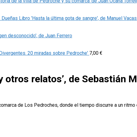
storia de la villa de Pedroche y su comarca' de Juan Ocaña Torrej
Libro 'Hasta la última gota de sangre', de Manuel Vaca
igen desconocido', de Juan Ferrero
'Divergentes. 20 miradas sobre Pedroche'
7,00
€
 y otros relatos’, de Sebastián 
 comarca de Los Pedroches, donde el tiempo discurre a un ritmo di