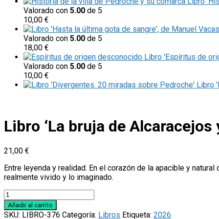
Libro 'Hi
Valorado con
5.00
de 5
10,00
€
Valorado con
5.00
de 5
18,00
€
Libro 'Espíritus de or
Valorado con
5.00
de 5
10,00
€
Libro 
Libro ‘La bruja de Alcaracejos
21,00
€
Entre leyenda y realidad. En el corazón de la apacible y natural
realmente vivido y lo imaginado.
Libro
‘La
Añadir al carrito
bruja
SKU:
LIBRO-376
Categoría:
Libros
Etiqueta:
2026