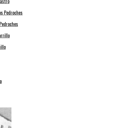
Castro
 Pedroches
illo