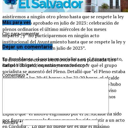
representación, se está atacando directamente a la
democracia municipal”. Así, ha establecido que “no
asistiremos a ningún otro pleno hasta que se respete la ley
Más para ver
y se cumpla lo aprobado en julio de 2023: celebración de
plenos ordinarios el último miércoles de los meses
Clic para comentar
impares”, y “no participaremos en ningún acto
institucional del Ayuntamiento hasta que se respete la ley y
Dejar un comentario
se cumpla lo aprobado en julio de 2023”.
En Pozoblanco, el portavoz socialista en el Ayuntamiento,
Tu dirección de correo electrónico no será publicada.
Los
Rafael Villarreal, expuso ayer en redes por qué el grupo
campos obligatorios están marcados con
*
socialista se ausentó del Pleno. Detalló que “el Pleno estaba
Comentario
*
convocado a las 20:45 horas; a las 21:20 horas, el alcalde
aún no se había presentado en el Ayuntamiento; no hubo
comunicación previa con los portavoces; no hubo aviso
oficial; no hubo explicación; y “a las 21:05 horas se nos
comunica que el alcalde viene de viaje”.
Explicó que “el motivo esgrimido por el Sr. Alcalde ha sido
por fuerza mayor y la fuerza mayor ha sido asistir a un acto
Nombre
*
en Córdoba”. “Lo que no puede ser es que el máximo