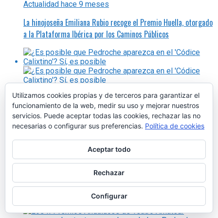
Actualidad
hace 9 meses
La hinojoseña Emiliana Rubio recoge el Premio Huella, otorgado
a la Plataforma Ibérica por los Caminos Públicos
En-Red-Ando
hace 7 meses
Utilizamos cookies propias y de terceros para garantizar el
funcionamiento de la web, medir su uso y mejorar nuestros
¿Es posible que Pedroche aparezca en el ‘Códice Calixtino’? Sí,
servicios. Puede aceptar todas las cookies, rechazar las no
es posible
necesarias o configurar sus preferencias.
Política de cookies
Aceptar todo
En-Red-Ando
hace 9 meses
¿Es posible relacionar el Grial con Pedroche? Sí, es posible
Rechazar
Configurar