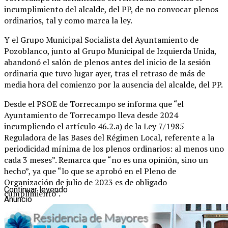
incumplimiento del alcalde, del PP, de no convocar plenos
ordinarios, tal y como marca la ley.
Y el Grupo Municipal Socialista del Ayuntamiento de
Pozoblanco, junto al Grupo Municipal de Izquierda Unida,
abandonó el salón de plenos antes del inicio de la sesión
ordinaria que tuvo lugar ayer, tras el retraso de más de
media hora del comienzo por la ausencia del alcalde, del PP.
Desde el PSOE de Torrecampo se informa que “el
Ayuntamiento de Torrecampo lleva desde 2024
incumpliendo el artículo 46.2.a) de la Ley 7/1985
Reguladora de las Bases del Régimen Local, referente a la
periodicidad mínima de los plenos ordinarios: al menos uno
cada 3 meses”. Remarca que “no es una opinión, sino un
hecho”, ya que “lo que se aprobó en el Pleno de
Organización de julio de 2023 es de obligado
Continuar leyendo
cumplimiento”.
Anuncio
Según especifica en redes sociales, “cuando se ignoran
acuerdos plenarios y se vulneran los derechos de