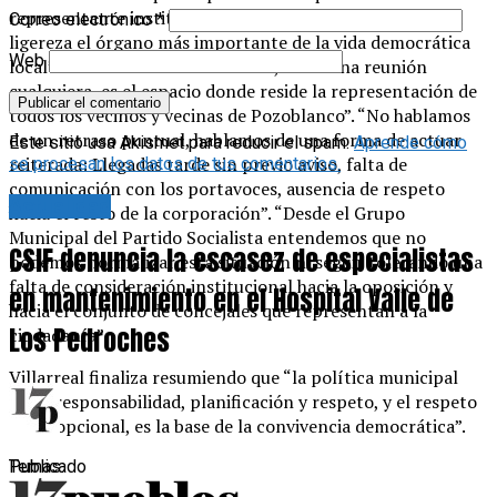
representante institucional del municipio trate con esta
Correo electrónico
*
ligereza el órgano más importante de la vida democrática
Web
local”. “El Pleno no es un trámite, no es una reunión
cualquiera, es el espacio donde reside la representación de
todos los vecinos y vecinas de Pozoblanco”. “No hablamos
de un retraso puntual, hablamos de una forma de actuar
Este sitio usa Akismet para reducir el spam.
Aprende cómo
reiterada: Llegadas tarde sin previo aviso, falta de
se procesan los datos de tus comentarios.
comunicación con los portavoces, ausencia de respeto
Actualidad
hacia el resto de la corporación”. “Desde el Grupo
Municipal del Partido Socialista entendemos que no
CSIF denuncia la escasez de especialistas
podemos normalizar esta situación ni seguir tolerando una
falta de consideración institucional hacia la oposición y
en mantenimiento en el Hospital Valle de
hacia el conjunto de concejales que representan a la
Los Pedroches
ciudadanía”.
Villarreal finaliza resumiendo que “la política municipal
exige responsabilidad, planificación y respeto, y el respeto
no es opcional, es la base de la convivencia democrática”.
Publicado
Temas: