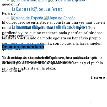
quedan…?
‘La Bandera (1/2)’, por Juan Ferrero
Pero no.
El quiosquero se entristece al constatar una vez más que en
‘La incomprensible izquierda radical’, por Juan Ferrero
nuestra sociedad las personas decentes siempre salen
perdiendo y los que no respetan nada y actúan saltándose
Clic para comentar
las leyes y actuando de modo egoísta en beneficio propio
con perjuicio para los demás, son lo que, a la larga, suelen
Dejar un comentario
quedar beneficiados.
Y ocurrió que el hombre del quiosco, honrado y cumplidor
Tu dirección de correo electrónico no será publicada.
Los
campos obligatorios están marcados con
*
de las leyes democráticas se quedó sin naranjas y el pueblo
se quedó sin fuente en la plaza.
Comentario
*
Juan Ferrero
Temas:
Juan Ferrero