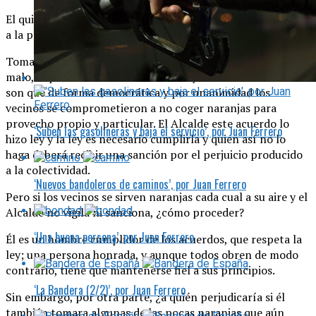
El quiosquero, sentado en el interior de su habitáculo, mira
a la plaza y reflexiona:
Tomar una naranja del árbol no es moralmente ni bueno ni
malo, depende de las circunstancias y las circunstancias
son que de forma democrática y por unanimidad los
vecinos se comprometieron a no coger naranjas para
provecho propio y particular. El Alcalde este acuerdo lo
‘Suben las gasolineras y baja el servicio’, por Juan Ferrero
hizo ley y la ley es necesario cumplirla y quien así no lo
haga deberá recibir una sanción por el perjuicio producido
a la colectividad.
‘Nuevos bandoleros de caminos’, por Juan Ferrero
Pero si los vecinos se sirven naranjas cada cual a su aire y el
Alcalde no vigila ni sanciona, ¿cómo proceder?
‘Una buena persona’, por Juan Ferrero
Él es un hombre cumplidor de los acuerdos, que respeta la
ley; una persona honrada, y aunque todos obren de modo
contrario, tiene que mantenerse fiel a sus principios.
‘La Bandera (2/2)’, por Juan Ferrero
Sin embargo, por otra parte, ¿a quién perjudicaría si él
también tomara algunas de las pocas naranjas que aún