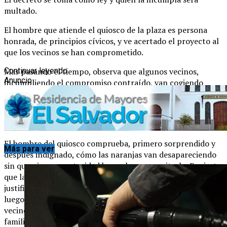
multado.
El hombre que atiende el quiosco de la plaza es persona
honrada, de principios cívicos, y ve acertado el proyecto al
que los vecinos se han comprometido.
Mas pasando el tiempo, observa que algunos vecinos,
Continuar leyendo
Anuncio
incumpliendo el compromiso contraído, van cogiendo
naranjas para su beneficio particular.
La cogida de naranjas, poco a poco se va haciendo
generalizada.
El hombre del quiosco comprueba, primero sorprendido y
Más para ver
después indignado, cómo las naranjas van desapareciendo
sin que ninguna autoridad haga algo para evitarlo. Es cierto
que la policía municipal ha tomado algunos nombres para
justificarse y enviado las correspondientes denuncias; pero
luego el Alcalde no las tramita ni les da curso, porque cada
vecino multado supondría la pérdida de votos de una
familia en las próximas elecciones locales.