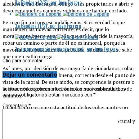
‘La Bandera (2/2)’, por Juan Ferrero
alcaldesa, Cati Barragán, obligó a los propietarios a abrir y
devolver aquellos caminos públicos que habían cortado.
Pero en fin, no nos escandalicemos. Si es verdad lo que
‘La Bandera (1/2)’, por Juan Ferrero
mantienen las nuevas corriente, es decir, que lo
moralmente bueno es aquello que así lo decide la mayoría,
robar un camino o parte de él no es inmoral, porque la
‘La incomprensible izquierda radical’, por Juan Ferrero
mayoría de la población no protesta, se calla; y ya se sabe
que quien calla otorga.
Clic para comentar
Así pues, por decisión de esa mayoría de ciudadanos, robar
Dejar un comentario
un camino es una acción buena, correcta desde el punto de
vista de la moral. De este modo, se comprende la postura o
actitud de los gobernantes ante los nuevos bandoleros de
Tu dirección de correo electrónico no será publicada.
Los
campos obligatorios están marcados con
*
caminos.
Comentario
*
Lo que ocurre es que esta actitud de los gobernantes no
encaja con las declaraciones que luego se hacen,
prometiendo trabajar por la promoción del turismo rural y
contra la España vaciada.