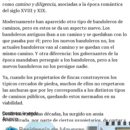
como
camino y diligencia
, asociadas a la época romántica
del siglo XVIII y XIX.
Modernamente han aparecido otro tipo de bandoleros de
caminos, pero en estos se da un aspecto nuevo. Los
bandoleros antiguos iban a un camino y se quedaban con lo
que pasaba por él; pero los nuevos bandoleros no, los
actuales bandoleros van al camino y se quedan con el
mismo camino. Y otra diferencia: los gobernantes de la
época mandaban perseguir a los bandoleros, pero a los
nuevos bandoleros no los persigue nadie.
Ya, cuando los propietarios de fincas construyeron los
típicos cercados de piedra, muchos de ellos no respetaron
las anchuras que por ley correspondía a los distintos tipos
de caminos públicos, quedando estos mermados en su
viabilidad.
Desde hace algunas décadas, ha surgido un ansia
Continuar leyendo
Anuncio
generalizada, por parte de ciertos propietarios, de cortar y
apoderarse de todo camino público colindante con sus