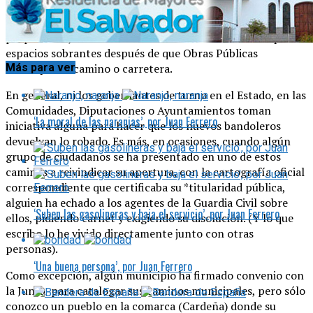
fincas; o también, de juntar con su terreno cualquier
ensanche o abrevadero de camino. Los hay que sin ser
propietarios, se adueñan e instalan con descaro en aquellos
espacios sobrantes después de que Obras Públicas
Más para ver
rectifique un camino o carretera.
En general, ni los gobernantes de turno en el Estado, en las
Comunidades, Diputaciones o Ayuntamientos toman
‘La moral de las naranjas’, por Juan Ferrero
iniciativa alguna para hacer que los nuevos bandoleros
devuelvan lo robado. Es más, en ocasiones, cuando algún
grupo de ciudadanos se ha presentado en uno de estos
caminos a reivindicar su apertura, con la cartografía oficial
correspondiente que certificaba su *titularidad pública,
alguien ha echado a los agentes de la Guardia Civil sobre
‘Suben las gasolineras y baja el servicio’, por Juan Ferrero
ellos, pidiendo carnet y exigiendo su disolución. (Y lo que
escribo lo he vivido directamente junto con otras
personas).
‘Una buena persona’, por Juan Ferrero
Como excepción, algún municipio ha firmado convenio con
la Junta para catalogar sus caminos municipales, pero sólo
conozco un pueblo en la comarca (Cardeña) donde su