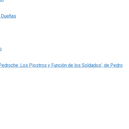
s Dueñas
o
 Pedroche: Los Piostros y Función de los Soldados', de Pedro