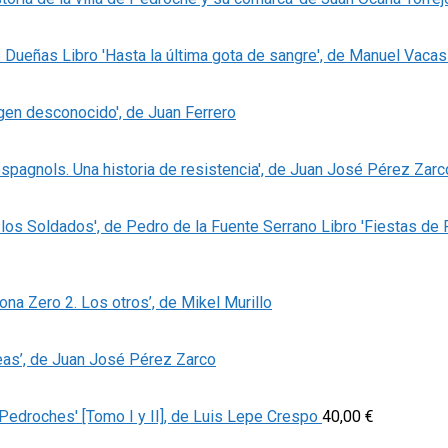
Libro 'Hasta la última gota de sangre', de Manuel Vaca
igen desconocido', de Juan Ferrero
espagnols. Una historia de resistencia', de Juan José Pérez Zarc
Libro 'Fiestas de
Zona Zero 2. Los otros’, de Mikel Murillo
eas’, de Juan José Pérez Zarco
Pedroches' [Tomo I y II], de Luis Lepe Crespo
40,00
€