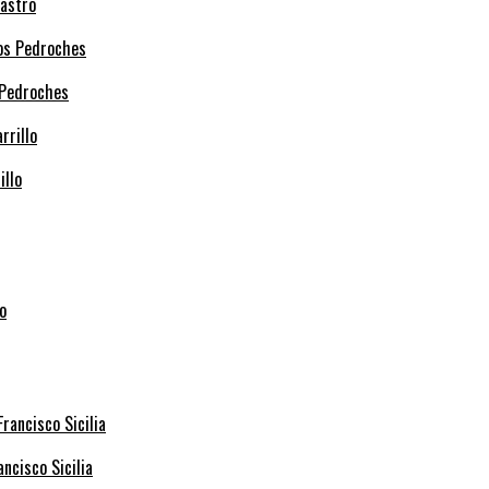
Castro
 Pedroches
illo
ncisco Sicilia