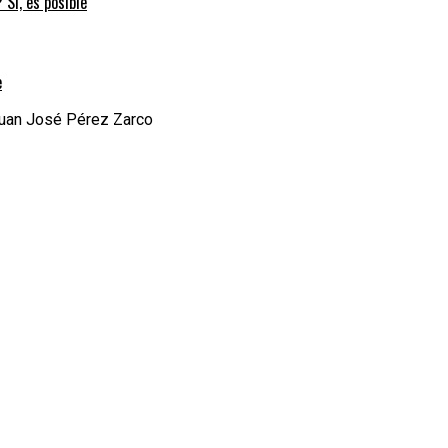
 Sí, es posible
e
 Juan José Pérez Zarco