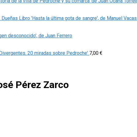
storia de la villa de Pedroche y su comarca' de Juan Ocaña Torrej
Libro 'Hasta la última gota de sangre', de Manuel Vaca
igen desconocido', de Juan Ferrero
'Divergentes. 20 miradas sobre Pedroche'
7,00
€
José Pérez Zarco