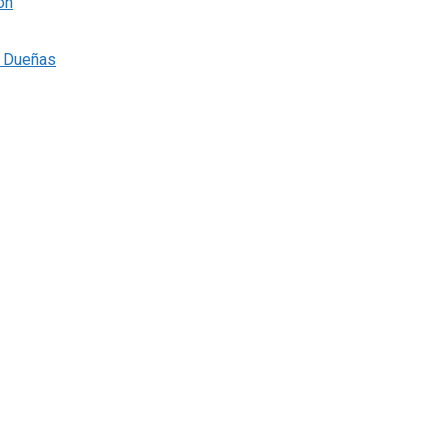
ón
s Dueñas