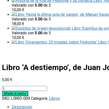
Libro 'Hi
Valorado con
5.00
de 5
10,00
€
Valorado con
5.00
de 5
18,00
€
Libro 'Espíritus de or
Valorado con
5.00
de 5
10,00
€
Libro 
Libro ‘A destiempo’, de Juan 
5,00
€
Libro
'A
Añadir al carrito
destiempo',
SKU:
LIBRO-009
Categoría:
Libros
de
Juan
Descripción