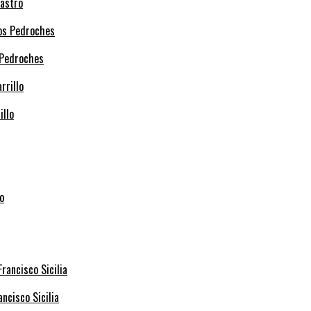
Castro
 Pedroches
illo
ncisco Sicilia