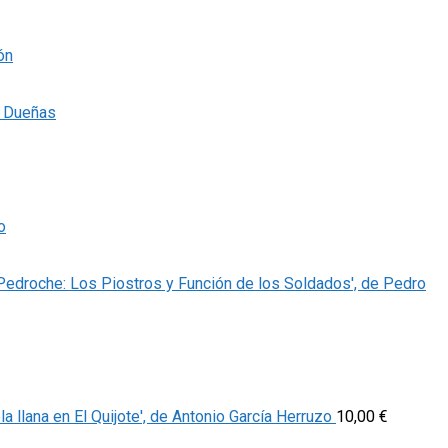
ón
s Dueñas
o
 Pedroche: Los Piostros y Función de los Soldados', de Pedro
la llana en El Quijote', de Antonio García Herruzo
10,00
€