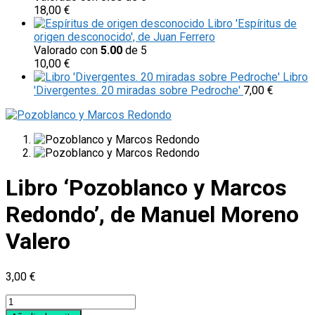
18,00
€
Libro 'Espíritus de
origen desconocido', de Juan Ferrero
Valorado con
5.00
de 5
10,00
€
Libro
'Divergentes. 20 miradas sobre Pedroche'
7,00
€
Libro ‘Pozoblanco y Marcos
Redondo’, de Manuel Moreno
Valero
3,00
€
Libro
'Pozoblanco