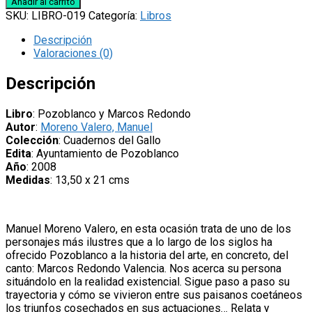
Añadir al carrito
y
SKU:
LIBRO-019
Categoría:
Libros
Marcos
Redondo',
Descripción
de
Valoraciones (0)
Manuel
Moreno
Descripción
Valero
cantidad
Libro
: Pozoblanco y Marcos Redondo
Autor
:
Moreno Valero, Manuel
Colección
: Cuadernos del Gallo
Edita
: Ayuntamiento de Pozoblanco
Año
: 2008
Medidas
: 13,50 x 21 cms
Manuel Moreno Valero, en esta ocasión trata de uno de los
personajes más ilustres que a lo largo de los siglos ha
ofrecido Pozoblanco a la historia del arte, en concreto, del
canto: Marcos Redondo Valencia. Nos acerca su persona
situándolo en la realidad existencial. Sigue paso a paso su
trayectoria y cómo se vivieron entre sus paisanos coetáneos
los triunfos cosechados en sus actuaciones… Relata y