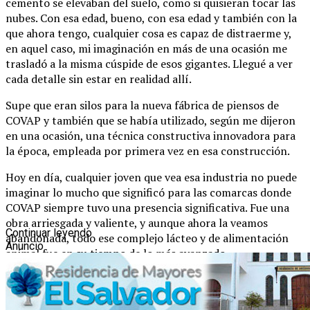
cemento se elevaban del suelo, como si quisieran tocar las
nubes. Con esa edad, bueno, con esa edad y también con la
que ahora tengo, cualquier cosa es capaz de distraerme y,
en aquel caso, mi imaginación en más de una ocasión me
trasladó a la misma cúspide de esos gigantes. Llegué a ver
cada detalle sin estar en realidad allí.
Supe que eran silos para la nueva fábrica de piensos de
COVAP y también que se había utilizado, según me dijeron
en una ocasión, una técnica constructiva innovadora para
la época, empleada por primera vez en esa construcción.
Hoy en día, cualquier joven que vea esa industria no puede
imaginar lo mucho que significó para las comarcas donde
COVAP siempre tuvo una presencia significativa. Fue una
obra arriesgada y valiente, y aunque ahora la veamos
Continuar leyendo
abandonada, todo ese complejo lácteo y de alimentación
Anuncio
animal fue en su tiempo de lo más avanzado.
Gracias a estas factorías, entre otras cosas, COVAP siguió
creciendo. Con el tiempo las necesidades de esta gran