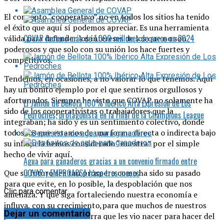
El concepto “cooperativo” no en todos los sitios ha tenido
el éxito que aquí sí podemos apreciar. Es una herramienta
COVAP facturó más de 1.000 millones de euros en 2024
válida para defender los intereses de los que no son
poderosos y que solo con su unión los hace fuertes y
competitivos.
Tendemos, en ocasiones, a no valorar lo que tenemos. Aquí
hay un bonito ejemplo por el que sentirnos orgullosos y
afortunados. Siempre he visto que COVAP no solamente ha
El Jamón de Bellota 100% Ibérico Alta Expresión de Los
sido de los cooperativistas o trabajadores que la
Pedroches, protagonista en la Final de la Champions League
integraban; ha sido y es un sentimiento colectivo, donde
todos los que estamos de una forma directa o indirecta bajo
su influjo la hemos considerado “nuestra” por el simple
hecho de vivir aquí.
Agua para ganaderos gracias a un convenio firmado entre
COVAP y EMPROACSA hace tres meses
Que su futuro sea tan próspero como ha sido su pasado
para que evite, en lo posible, la despoblación que nos
Clic para comentar
amenaza. Y que siga fortaleciendo nuestra economía e
influya, con su crecimiento,para que muchos de nuestros
Dejar un comentario
jóvenes retornen a la tierra que les vio nacer para hacer del