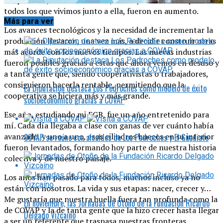
cooperativa, en lo económico, social y sentimental para
todos los que vivimos junto a ella, fueron en aumento.
Más para ver
Los avances tecnológicos y la necesidad de incrementar la
producción llevaron, una vez más, a decidir construir otras
más acorde con los nuevos tiempos. Las nuevas industrias
fueron posibles gracias a estas que ahora vemos en desuso y
a tanta gente que, siendo cooperativistas o trabajadores,
consiguieron hacerla rentable, permitiendo que la
La Diputación destaca Los Pedroches como modelo de éxito
cooperativa se hiciera más y más grande.
socioeconómico gracias a COVAP
Ese año, estudiando mi EGB, fue un año entretenido para
mí. Cada día llegaba a clase con ganas de ver cuánto había
avanzado, y uno a uno, esos cilindros huecos en su interior
COVAP se reúne con alcaldes de Los Pedroches y El Guadiato
fueron levantados, formando hoy parte de nuestra historia
colectiva y de nuestro paisaje.
Los años han pasado para todos, muchos incluso ya no
están con nosotros. La vida y sus etapas: nacer, crecer y…
Me gustaría que nuestra huella fuera tan profunda como la
En noviembre, las Jornadas de Otoño de la Fundación Ricardo
de COVAP y la de tanta gente que la hizo crecer hasta llegar
Delgado Vizcaíno
a ser un referente que traspasa nuestras fronteras.