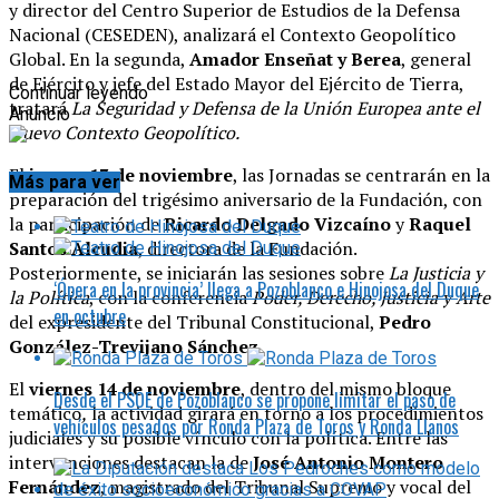
y director del Centro Superior de Estudios de la Defensa
Nacional (CESEDEN), analizará el Contexto Geopolítico
Global. En la segunda,
Amador Enseñat y Berea
, general
de Ejército y jefe del Estado Mayor del Ejército de Tierra,
Continuar leyendo
tratará
La Seguridad y Defensa de la Unión Europea ante el
Anuncio
Nuevo Contexto Geopolítico.
El
jueves 13 de noviembre
, las Jornadas se centrarán en la
Más para ver
preparación del trigésimo aniversario de la Fundación, con
la participación de
Ricardo Delgado Vizcaíno
y
Raquel
Santos Alcudia
, directora de la Fundación.
Posteriormente, se iniciarán las sesiones sobre
La Justicia y
‘Ópera en la provincia’ llega a Pozoblanco e Hinojosa del Duque
la Política
, con la conferencia
Poder, Derecho, Justicia y Arte
en octubre
del expresidente del Tribunal Constitucional,
Pedro
González-Trevijano Sánchez
.
El
viernes 14 de noviembre
, dentro del mismo bloque
Desde el PSOE de Pozoblanco se propone limitar el paso de
temático
,
la actividad girará en torno a los procedimientos
vehículos pesados por Ronda Plaza de Toros y Ronda Llanos
judiciales y su posible vínculo con la política. Entre las
intervenciones destacan la de
José Antonio Montero
Fernández
, magistrado del Tribunal Supremo y vocal del