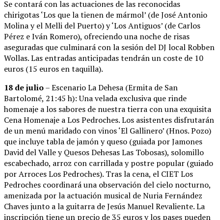
Se contará con las actuaciones de las reconocidas
chirigotas ‘Los que la tienen de mármol’ (de José Antonio
Molina y el Melli del Puerto) y ‘Los Antiguos’ (de Carlos
Pérez e Iván Romero), ofreciendo una noche de risas
aseguradas que culminará con la sesión del DJ local Robben
Wollas. Las entradas anticipadas tendrán un coste de 10
euros (15 euros en taquilla).
18 de julio
– Escenario La Dehesa (Ermita de San
Bartolomé, 21:45 h): Una velada exclusiva que rinde
homenaje a los sabores de nuestra tierra con una exquisita
Cena Homenaje a Los Pedroches. Los asistentes disfrutarán
de un menú maridado con vinos ‘El Gallinero’ (Hnos. Pozo)
que incluye tabla de jamón y queso (guiada por Jamones
David del Valle y Quesos Dehesas Las Tobosas), solomillo
escabechado, arroz con carrillada y postre popular (guiado
por Arroces Los Pedroches). Tras la cena, el CIET Los
Pedroches coordinará una observación del cielo nocturno,
amenizada por la actuación musical de Nuria Fernández
Chaves junto a la guitarra de Jesús Manuel Revaliente. La
inscripción tiene un precio de 35 euros y los pases pueden