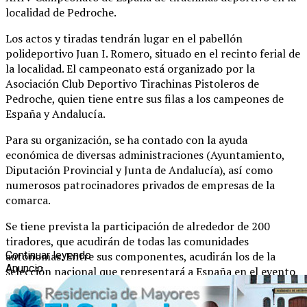
localidad de Pedroche.
Los actos y tiradas tendrán lugar en el pabellón
polideportivo Juan I. Romero, situado en el recinto ferial de
la localidad. El campeonato está organizado por la
Asociación Club Deportivo Tirachinas Pistoleros de
Pedroche, quien tiene entre sus filas a los campeones de
España y Andalucía.
Para su organización, se ha contado con la ayuda
económica de diversas administraciones (Ayuntamiento,
Diputación Provincial y Junta de Andalucía), así como
numerosos patrocinadores privados de empresas de la
comarca.
Se tiene prevista la participación de alrededor de 200
tiradores, que acudirán de todas las comunidades
autónomas. Entre sus componentes, acudirán los de la
Continuar leyendo
Anuncio
selección nacional que representará a España en el evento
más importante del año, el Mundial de Tirachinas
Deportivo 2026, que en esta edición se celebrará en