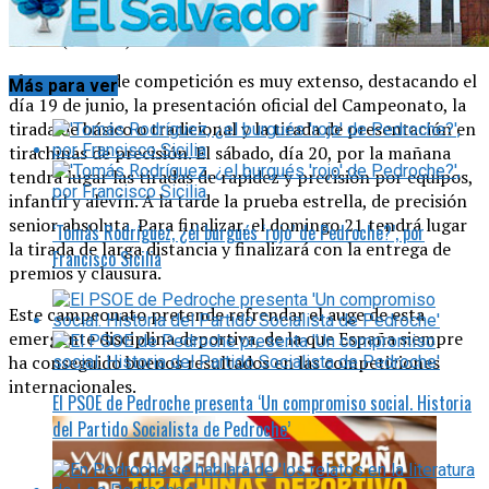
territorio español. Tendrá lugar en la localidad de Las
Mesas (Cuenca) del 2 al 4 de octubre de 2026.
El programa de competición es muy extenso, destacando el
Más para ver
día 19 de junio, la presentación oficial del Campeonato, la
tirada de básico o tradicional y la tirada de presentación en
tirachinas de precisión. El sábado, día 20, por la mañana
tendrá lugar las tiradas de rapidez y precisión por equipos,
infantil y alevín. A la tarde la prueba estrella, de precisión
senior absoluta. Para finalizar, el domingo 21 tendrá lugar
‘Tomás Rodríguez, ¿el burgués ‘rojo’ de Pedroche?’, por
la tirada de larga distancia y finalizará con la entrega de
Francisco Sicilia
premios y clausura.
Este campeonato pretende refrendar el auge de esta
emergente disciplina deportiva, de la que España siempre
ha conseguido buenos resultados en las competiciones
internacionales.
El PSOE de Pedroche presenta ‘Un compromiso social. Historia
del Partido Socialista de Pedroche’