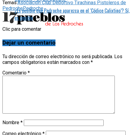
Temas:
Asociación Club Deportivo Tirachinas Pistoleros de
Pedroche
Pedroche
¿Es posible que Pedroche aparezca en el ‘Códice Calixtino’? Sí,
es posible
Clic para comentar
Dejar un comentario
Tu dirección de correo electrónico no será publicada.
Los
campos obligatorios están marcados con
*
Comentario
*
Nombre
*
Correo electrónico
*