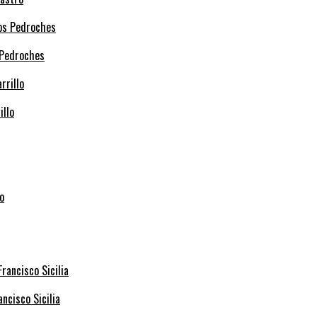
 Pedroches
illo
ncisco Sicilia