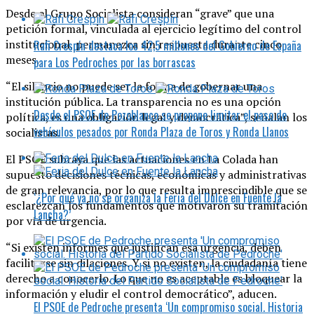
Desde el Grupo Socialista consideran “grave” que una
petición formal, vinculada al ejercicio legítimo del control
institucional, permanezca sin respuesta durante cinco
Rafi Crespín destaca los 42,5 millones del Gobierno de España
meses.
para Los Pedroches por las borrascas
“El silencio no puede ser la forma de gobernar una
institución pública. La transparencia no es una opción
Desde el PSOE de Pozoblanco se propone limitar el paso de
política, es una obligación legal y democrática”, señalan los
vehículos pesados por Ronda Plaza de Toros y Ronda Llanos
socialistas.
El PSOE subraya que las actuaciones en La Colada han
supuesto decisiones técnicas, económicas y administrativas
de gran relevancia, por lo que resulta imprescindible que se
‘¿Por qué ya no se organiza la Feria del Dulce en Fuente la
esclarezcan los fundamentos que motivaron su tramitación
Lancha?’
por vía de urgencia.
“Si existen informes que justifican esa urgencia, deben
facilitarse sin dilaciones. Y si no existen, la ciudadanía tiene
derecho a conocerlo. Lo que no es aceptable es bloquear la
información y eludir el control democrático”, aducen.
El PSOE de Pedroche presenta ‘Un compromiso social. Historia