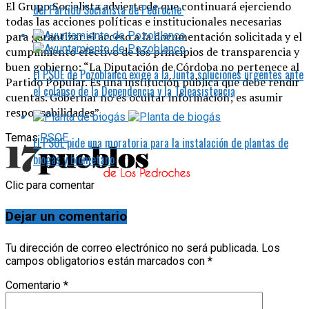
El Grupo Socialista advierte de que continuará ejerciendo
del Partido Socialista de Pedroche’
todas las acciones políticas e institucionales necesarias
para garantizar el acceso a la documentación solicitada y el
cumplimiento efectivo de los principios de transparencia y
buen gobierno: “La Diputación de Córdoba no pertenece al
El PSOE de Pozoblanco exige a la Junta soluciones urgentes ante
Partido Popular. Es una institución pública que debe rendir
el colapso de la Dependencia y la Teleasistencia
cuentas. Gobernar no es ocultar información; es asumir
responsabilidades”.
Temas:
PSOE
El PSOE pide una moratoria para la instalación de plantas de
biogás y biometano
Clic para comentar
Dejar un comentario
Tu dirección de correo electrónico no será publicada.
Los
campos obligatorios están marcados con
*
Comentario
*