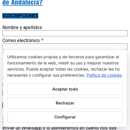
de Andalucía?
SUSCRIPCIONES
Nombre y apellidos
*
Correo electrónico
Listas
Utilizamos cookies propias y de terceros para garantizar el
funcionamiento de la web, medir su uso y mejorar nuestros
Actualidad
Librería 17pueblos.es
servicios. Puede aceptar todas las cookies, rechazar las no
necesarias o configurar sus preferencias.
Política de cookies
Estoy de acuerdo con la política de privacidad y los
términos. (
enlace
)
Aceptar todo
Rechazar
CONTACTAR
¿Quieres ponerte en contacto con nosotros?
Escríbenos
Configurar
y contestaremos lo más rápido posible. También nos puedes
enviar un Whatsapp y lo atenderemos en cuanto nos sea