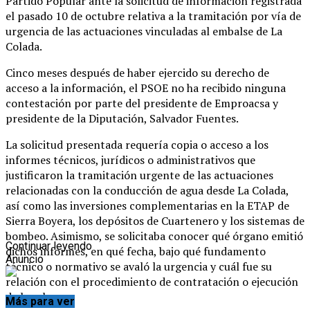
Partido Popular ante la solicitud de información registrada
el pasado 10 de octubre relativa a la tramitación por vía de
urgencia de las actuaciones vinculadas al embalse de La
Colada.
Cinco meses después de haber ejercido su derecho de
acceso a la información, el PSOE no ha recibido ninguna
contestación por parte del presidente de Emproacsa y
presidente de la Diputación, Salvador Fuentes.
La solicitud presentada requería copia o acceso a los
informes técnicos, jurídicos o administrativos que
justificaron la tramitación urgente de las actuaciones
relacionadas con la conducción de agua desde La Colada,
así como las inversiones complementarias en la ETAP de
Sierra Boyera, los depósitos de Cuartenero y los sistemas de
bombeo. Asimismo, se solicitaba conocer qué órgano emitió
Continuar leyendo
dichos informes, en qué fecha, bajo qué fundamento
Anuncio
técnico o normativo se avaló la urgencia y cuál fue su
relación con el procedimiento de contratación o ejecución
de las obras.
Más para ver