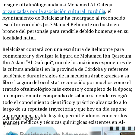
insigne oftalmólogo andalusí Mohamed Al-Gafequi
organizadas por la asociación cultural Turdulia
, el
Ayuntamiento de Belalcázar ha encargado al reconocido
escultor cordobés José Manuel Belmonte un busto en
bronce del personaje para rendirle debido homenaje en su
localidad natal.
Belalcázar contará con una escultura de Belmonte para
conmemorar y divulgar la figura de Mohamed Ibn Qassoum
Ibn Aslam “Al-Gafequi”, uno de los máximos exponentes de
la cultura andalusí en la provincia de Córdoba y referente
académico durante siglos de la medicina árabe gracias a su
libro ‘La guía del oculista’, reconocido por muchos como el
tratado oftalmológico más extenso y completo de la época;
un impresionante compendio de sabiduría donde recogió
todo el conocimiento científico y práctico alcanzado a lo
largo de su reputada trayectoria y que hoy en día supone
un inconmensurable legado, permitiéndonos conocer los
Continuar leyendo
avances médicos y técnicas quirúrgicas existentes en Al-
Anuncio
Ándalus en el siglo XII.