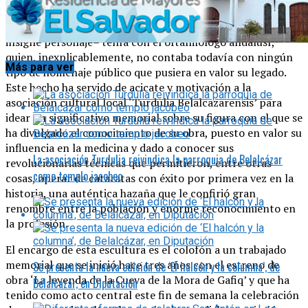
Se enmienda así una deuda histórica que la localidad de
Belalcázar –heredera de la Gafiq árabe que vio nacer a tan
insigne personaje– tenía con el oftalmólogo andalusí,
quien, inexplicablemente, no contaba todavía con ningún
Más para ver
tipo de homenaje público que pusiera en valor su legado.
Este hecho ha servido de acicate y motivación a la
asociación cultural local ‘Turdulia Belalcazarensis’ para
idear un significativo memorial sobre su figura con el que se
ha divulgado el conocimiento de su obra, puesto en valor su
influencia en la medicina y dado a conocer sus
La asociación Turdulia reivindica la parroquia de Belalcázar
revolucionarias técnicas que permitieron, entre otras
como templo jacobeo
cosas, operar de cataratas con éxito por primera vez en la
historia, una auténtica hazaña que le confirió gran
renombre entre la población y enorme reconocimiento en
la profesión.
El encargo de esta escultura es el colofón a un trabajado
memorial que se inició hace tres años con el estreno de
Se presenta la nueva edición de ‘El halcón y la columna’, de
obra ‘La leyenda de la Cueva de la Mora de Gafiq’ y que ha
Belalcázar, en Diputación
tenido como acto central este fin de semana la celebración