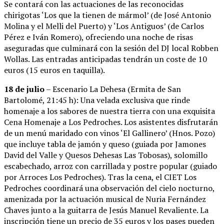
Se contará con las actuaciones de las reconocidas
chirigotas ‘Los que la tienen de mármol’ (de José Antonio
Molina y el Melli del Puerto) y ‘Los Antiguos’ (de Carlos
Pérez e Iván Romero), ofreciendo una noche de risas
aseguradas que culminará con la sesión del DJ local Robben
Wollas. Las entradas anticipadas tendrán un coste de 10
euros (15 euros en taquilla).
18 de julio
– Escenario La Dehesa (Ermita de San
Bartolomé, 21:45 h): Una velada exclusiva que rinde
homenaje a los sabores de nuestra tierra con una exquisita
Cena Homenaje a Los Pedroches. Los asistentes disfrutarán
de un menú maridado con vinos ‘El Gallinero’ (Hnos. Pozo)
que incluye tabla de jamón y queso (guiada por Jamones
David del Valle y Quesos Dehesas Las Tobosas), solomillo
escabechado, arroz con carrillada y postre popular (guiado
por Arroces Los Pedroches). Tras la cena, el CIET Los
Pedroches coordinará una observación del cielo nocturno,
amenizada por la actuación musical de Nuria Fernández
Chaves junto a la guitarra de Jesús Manuel Revaliente. La
inscripción tiene un precio de 35 euros y los pases pueden