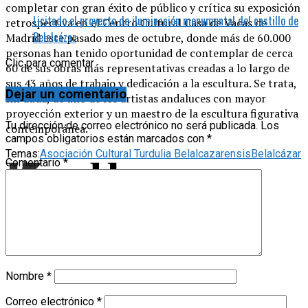
completar con gran éxito de público y crítica su exposición
Licitado el proyecto de iluminación monumental del castillo de
retrospectiva en el Centro Cultural Casa de Vacas de
Belalcázar
Madrid este pasado mes de octubre, donde más de 60.000
personas han tenido oportunidad de contemplar de cerca
Clic para comentar
60 de sus obras más representativas creadas a lo largo de
sus 43 años de trabajo y dedicación a la escultura. Se trata,
Dejar un comentario
sin duda, de uno de los artistas andaluces con mayor
proyección exterior y un maestro de la escultura figurativa
Tu dirección de correo electrónico no será publicada.
Los
contemporánea.
campos obligatorios están marcados con
*
Temas:
Asociación Cultural Turdulia Belalcazarensis
Belalcázar
Comentario
*
Nombre
*
Correo electrónico
*