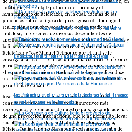
de una jornada cultural organizada por dicha asociación, en
colaboración con la Diputación de Córdoba y el
Ayuntamiento de Belalcázar, en la cual, además de las
ponencias sobre la figura del prestigioso oftalmólogo, la
realización de un showcooking de cocina tradicional
Diferentes formas de celebrar San Antón en Los Pedroches
andalusí, la presencia de diversos descendientes del
apellido Gafequi venidos de diversos puntos de Marruecos y
la firma del citado contrato entre el Ayuntamiento de
Belalcázar y José Manuel Belmonte por el cual se le
Belalcázar rendirá homenaje a Mohamed al-Gafequi
encarga al artista la realización de una escultura en bronce
para la localidad, también se ha traducido por vez primera
al español su histórico tratado oftalmológico, editándose
un libro que será depositado en varias bibliotecas públicas
para su libre consulta.
Los Pedroches en el aniversario de la declaración del Flamenco
José Manuel Belmonte, nacido en Córdoba en 1964, está
como Patrimonio de la Humanidad
considerado uno de los escultores figurativos más
reconocidos y premiados de nuestro país, gozando además
de una proyección internacional que le ha permitido llevar
sus obras desde Córdoba a Madrid, Barcelona, Grecia,
Bélgica, Italia, Japón o Singapur. Precisamente, acaba de