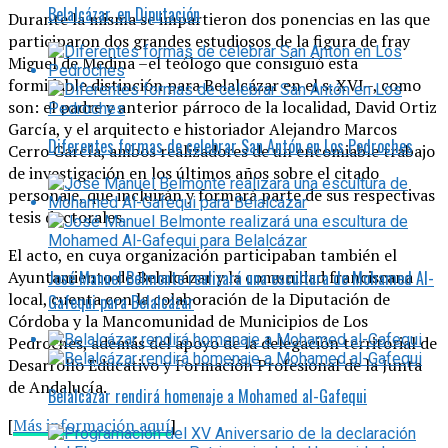
Belalcázar, en Diputación
Durante la misma se impartieron dos ponencias en las que
participaron dos grandes estudiosos de la figura de fray
Miguel de Medina –el teólogo que consiguió esta
formidable distinción para Belalcázar en el s. XVI–, como
son: el padre y anterior párroco de la localidad, David Ortiz
García, y el arquitecto e historiador Alejandro Marcos
Diferentes formas de celebrar San Antón en Los Pedroches
Cerro García, ambos realizadores de un encomiable trabajo
de investigación en los últimos años sobre el citado
personaje, que incluirán y formará parte de sus respectivas
tesis doctorales.
El acto, en cuya organización participaban también el
José Manuel Belmonte realizará una escultura de Mohamed Al-
Ayuntamiento de Belalcázar y la comunidad franciscana
local, cuenta con la colaboración de la Diputación de
Gafequi para Belalcázar
Córdoba y la Mancomunidad de Municipios de Los
Pedroches, además del apoyo de la delegación territorial de
Desarrollo Educativo y Formación Profesional de la Junta
de Andalucía.
Belalcázar rendirá homenaje a Mohamed al-Gafequi
[
Más información aquí
]