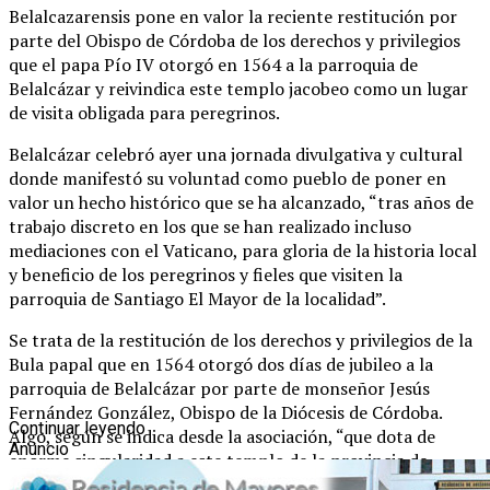
Belalcazarensis pone en valor la reciente restitución por
parte del Obispo de Córdoba de los derechos y privilegios
que el papa Pío IV otorgó en 1564 a la parroquia de
Belalcázar y reivindica este templo jacobeo como un lugar
de visita obligada para peregrinos.
Belalcázar celebró ayer una jornada divulgativa y cultural
donde manifestó su voluntad como pueblo de poner en
valor un hecho histórico que se ha alcanzado, “tras años de
trabajo discreto en los que se han realizado incluso
mediaciones con el Vaticano, para gloria de la historia local
y beneficio de los peregrinos y fieles que visiten la
parroquia de Santiago El Mayor de la localidad”.
Se trata de la restitución de los derechos y privilegios de la
Bula papal que en 1564 otorgó dos días de jubileo a la
parroquia de Belalcázar por parte de monseñor Jesús
Fernández González, Obispo de la Diócesis de Córdoba.
Continuar leyendo
Algo, según se indica desde la asociación, “que dota de
Anuncio
enorme singularidad a este templo de la provincia de
Córdoba, dado que gracias a tal concesión especial se