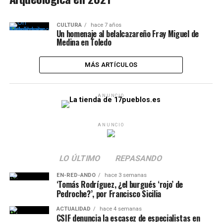
CULTURA
hace 7 años
Un homenaje al belalcazareño Fray Miguel de
Medina en Toledo
MÁS ARTÍCULOS
ANUNCIO
ANUNCIO
LO ÚLTIMO
REPASANDO
EN-RED-ANDO
hace 3 semanas
‘Tomás Rodríguez, ¿el burgués ‘rojo’ de
Pedroche?’, por Francisco Sicilia
ACTUALIDAD
hace 4 semanas
CSIF denuncia la escasez de especialistas en