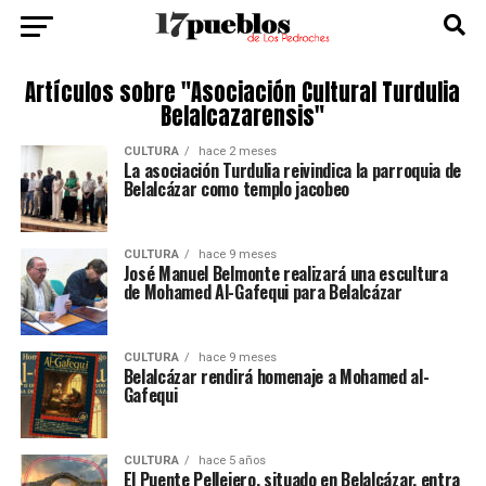
Artículos sobre "Asociación Cultural Turdulia
Belalcazarensis"
CULTURA
hace 2 meses
La asociación Turdulia reivindica la parroquia de
Belalcázar como templo jacobeo
CULTURA
hace 9 meses
José Manuel Belmonte realizará una escultura
de Mohamed Al-Gafequi para Belalcázar
CULTURA
hace 9 meses
Belalcázar rendirá homenaje a Mohamed al-
Gafequi
CULTURA
hace 5 años
El Puente Pellejero, situado en Belalcázar, entra