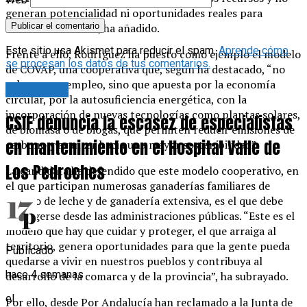
generan potencialidad ni oportunidades reales para
nuestro territorio”, ha añadido.
Este sitio usa Akismet para reducir el spam.
Aprende cómo
Frente a ello, Rodríguez ha puesto como ejemplo el modelo
se procesan los datos de tus comentarios.
de COVAP, una cooperativa que, según ha destacado, “no
solo genera empleo, sino que apuesta por la economía
Actualidad
circular, por la autosuficiencia energética, con la
incorporación de nuevas tecnologías como plantas solares,
CSIF denuncia la escasez de especialistas
de biomasa o de biogás, que permiten reducir emisiones de
en mantenimiento en el Hospital Valle de
carbono y avanzar hacia una mayor sostenibilidad”.
Los Pedroches
La candidata ha defendido que este modelo cooperativo, en
el que participan numerosas ganaderías familiares de
vacuno de leche y de ganadería extensiva, es el que debe
protegerse desde las administraciones públicas. “Este es el
modelo que hay que cuidar y proteger, el que arraiga al
territorio, genera oportunidades para que la gente pueda
Publicado
quedarse a vivir en nuestros pueblos y contribuya al
hace 4 semanas
desarrollo de la comarca y de la provincia”, ha subrayado.
el
Por ello, desde Por Andalucía han reclamado a la Junta de