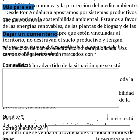
rentabilidad económica y la protección del medio ambiente.
Más para ver
“Desde Por Andalucía apostamos por sistemas productivos
que garanticen la sostenibilidad ambiental. Estamos a favor
Clic para comentar
de las energías renovables, de las plantas de biogás y de las
placas solares, pero siempre que estén vinculadas al
Dejar un comentario
territorio, no destruyan el suelo productivo y tengan
interés social para el desarrollo de la comarca y de la
Tu dirección de correo electrónico no será publicada.
Los
provincia”, ha señalado.
campos obligatorios están marcados con
*
La candidata ha advertido de la situación que se está
Comentario
*
produciendo en Córdoba con numerosos proyectos
promovidos por grandes fondos de inversión. “Por toda la
provincia se están intentando instalar numerosos
proyectos de este tipo y eso pone en peligro la estabilidad
del territorio y el desarrollo futuro de la comarca y de la
provincia”, ha afirmado.
Nombre
*
En ese sentido, ha criticado el modelo que, a su juicio, está
detrás de muchas de estas iniciativas. “No podemos
Correo electrónico
*
permitir que se venda la provincia de Córdoba a fondos de
inversión que aterrizan aquí, esquilman los recursos y no
Web