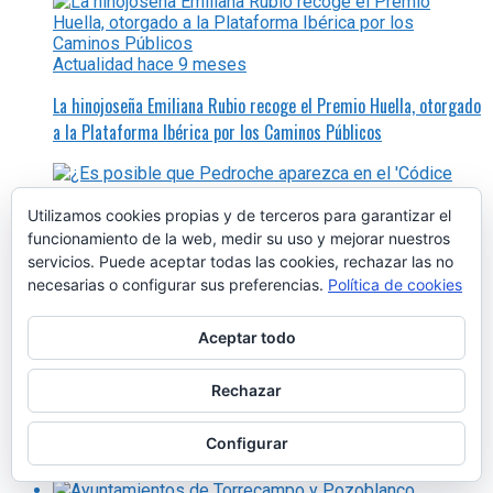
Actualidad
hace 9 meses
La hinojoseña Emiliana Rubio recoge el Premio Huella, otorgado
a la Plataforma Ibérica por los Caminos Públicos
Utilizamos cookies propias y de terceros para garantizar el
funcionamiento de la web, medir su uso y mejorar nuestros
En-Red-Ando
hace 7 meses
servicios. Puede aceptar todas las cookies, rechazar las no
necesarias o configurar sus preferencias.
Política de cookies
¿Es posible que Pedroche aparezca en el ‘Códice Calixtino’? Sí,
es posible
Aceptar todo
Rechazar
En-Red-Ando
hace 9 meses
Configurar
¿Es posible relacionar el Grial con Pedroche? Sí, es posible