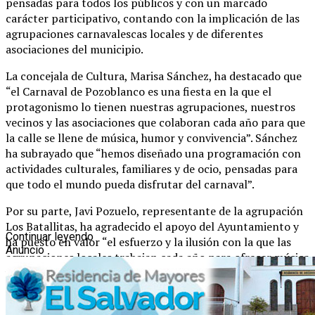
pensadas para todos los públicos y con un marcado
carácter participativo, contando con la implicación de las
agrupaciones carnavalescas locales y de diferentes
asociaciones del municipio.
La concejala de Cultura, Marisa Sánchez, ha destacado que
“el Carnaval de Pozoblanco es una fiesta en la que el
protagonismo lo tienen nuestras agrupaciones, nuestros
vecinos y las asociaciones que colaboran cada año para que
la calle se llene de música, humor y convivencia”. Sánchez
ha subrayado que “hemos diseñado una programación con
actividades culturales, familiares y de ocio, pensadas para
que todo el mundo pueda disfrutar del carnaval”.
Por su parte, Javi Pozuelo, representante de la agrupación
Los Batallitas, ha agradecido el apoyo del Ayuntamiento y
Continuar leyendo
ha puesto en valor “el esfuerzo y la ilusión con la que las
Anuncio
agrupaciones locales trabajan cada año para ofrecer música
y actuaciones de calidad”, animando a la ciudadanía a
participar activamente en todos los actos programados.
La programación arrancará el sábado 14 de febrero, con la