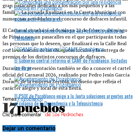
gran pasacalles dedicado a los más pequeños y a las
familias. La jornada finalizará en la Caseta Municipal con
numerosas actividades y el concurso de disfraces infantil.
El Carnaval concluirá el domingo 22 de febrero, Domingo
Convocada una concentración por una residencia pública en
de Piñata, con un pasacalles en el que participarán todas
Pozoblanco
las personas que lo deseen, que finalizará en la Calle Real
con la actuación de las chirigotas locales y la entrega de
premios de los distintos concursos de disfraces.
El Gobierno central reforma el CAMF de Pozoblanco, licitadas
las obras
Durante la presentación también se dio a conocer el cartel
oficial del Carnaval 2026, realizado por Pedro Jesús García
Dorado, de la empresa Zerobia, un diseño que refleja el
carácter alegre y local de esta fiesta.
El PSOE de Pozoblanco exige a la Junta soluciones urgentes ante
Temas:
Pozoblanco
el colapso de la Dependencia y la Teleasistencia
Clic para comentar
Dejar un comentario