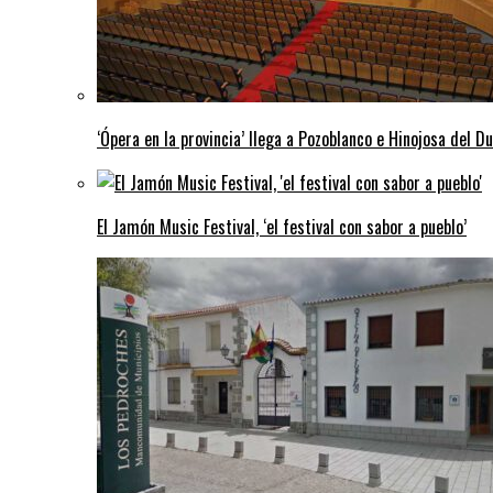
‘Ópera en la provincia’ llega a Pozoblanco e Hinojosa del D
El Jamón Music Festival, ‘el festival con sabor a pueblo’