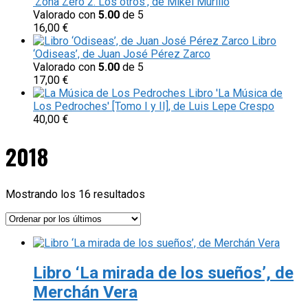
‘Zona Zero 2. Los otros’, de Mikel Murillo
Valorado con
5.00
de 5
16,00
€
Libro
‘Odiseas’, de Juan José Pérez Zarco
Valorado con
5.00
de 5
17,00
€
Libro 'La Música de
Los Pedroches' [Tomo I y II], de Luis Lepe Crespo
40,00
€
2018
Ordenado
Mostrando los 16 resultados
por
los
últimos
Libro ‘La mirada de los sueños’, de
Merchán Vera