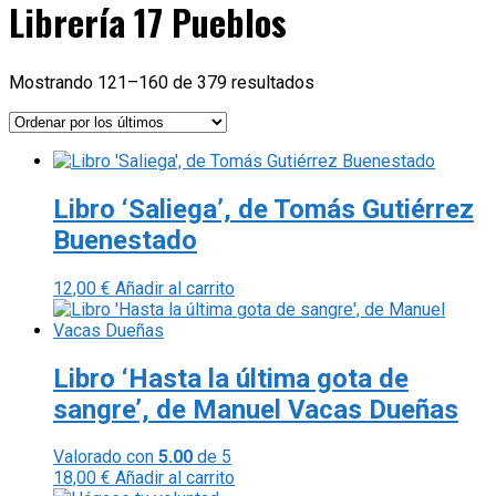
Librería 17 Pueblos
Ordenado
Mostrando 121–160 de 379 resultados
por
los
últimos
Libro ‘Saliega’, de Tomás Gutiérrez
Buenestado
12,00
€
Añadir al carrito
Libro ‘Hasta la última gota de
sangre’, de Manuel Vacas Dueñas
Valorado con
5.00
de 5
18,00
€
Añadir al carrito