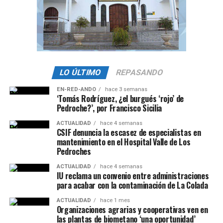
LO ÚLTIMO
REPASANDO
EN-RED-ANDO
hace 3 semanas
‘Tomás Rodríguez, ¿el burgués ‘rojo’ de
Pedroche?’, por Francisco Sicilia
ACTUALIDAD
hace 4 semanas
CSIF denuncia la escasez de especialistas en
mantenimiento en el Hospital Valle de Los
Pedroches
ACTUALIDAD
hace 4 semanas
IU reclama un convenio entre administraciones
para acabar con la contaminación de La Colada
ACTUALIDAD
hace 1 mes
Organizaciones agrarias y cooperativas ven en
las plantas de biometano ‘una oportunidad’