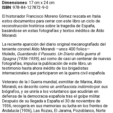
Dimensiones
: 17 cm x 24 cm
ISBN
: 978-84-127872-9-0
El historiador Francisco Moreno Gómez rescata en Italia
estos documentos para cerrar con este libro un ciclo de
reconstrucción histórica sobre la tragedia de España,
basándose en estas fotografías y textos inéditos de Aldo
Morandi.
La reciente aparición del diario original mecanografiado del
teniente coronel Aldo Morandi —unos 400 folios—
titulado,
Guardando il Passato. Un Diario della guerra di
Spagna (1936-1939)
, así como de casi un centenar de nuevas
fotografías, impulsa la publicación de este libro, un
testimonio hasta ahora inédito de los brigadistas
internacionales que participaron en la guerra civil española.
Veterano de la I Guerra mundial, exmilitar de Marina, Aldo
Morandi, es descrito como un
antifascista indómito
por sus
biógrafos, y se uniría a los voluntarios que acudirían en
defensa de la democracia española tras el golpe militar.
Después de su llegada a España el 30 de noviembre de
1936, recogería en sus memorias su lucha en los frentes de
Andalucía (1936), Las Rozas, El Jarama, Pozoblanco, Norte