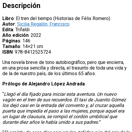
Sicilia
Descripción
Regalón
cantidad
Libro
: El tren del tiempo (Historias de Félix Romero)
Autor
:
Sicilia Regalón, Francisco
Edita
: Trifaldi
Año edición
: 2022
Páginas
: 146
Tamaño
: 14×21 cm
ISBN
: 978-8412525724
Una novela breve de tono autobiográfico, pero que encierra,
en una prosa sencilla y directa, el trasunto de toda una vida y
de la de nuestro país, de los últimos 65 años.
Prólogo de Alejandro López Andrada
“
Llegó el día fijado para iniciar esta aventura. Un nuevo
vagón en el tren de sus recuerdos. El taxi de Juanito Gómez
los dejó casi en la entrada del convento y, al cruzar aquella
puerta que impedía el paso a las mujeres, porque aquel era
un lugar de clausura, se rompió el cordón umbilical que
durante diez años le había unido a sus padres.
”