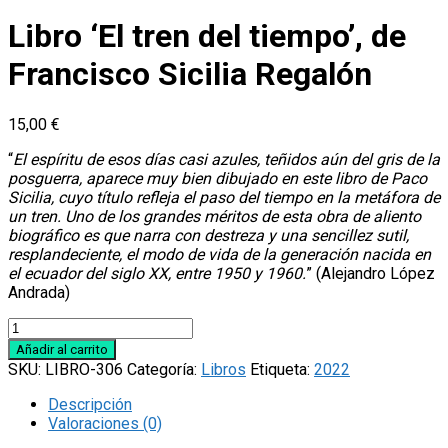
Libro ‘El tren del tiempo’, de
Francisco Sicilia Regalón
15,00
€
“
El espíritu de esos días casi azules, teñidos aún del gris de la
posguerra, aparece muy bien dibujado en este libro de Paco
Sicilia, cuyo título refleja el paso del tiempo en la metáfora de
un tren. Uno de los grandes méritos de esta obra de aliento
biográfico es que narra con destreza y una sencillez sutil,
resplandeciente, el modo de vida de la generación nacida en
el ecuador del siglo XX, entre 1950 y 1960.
” (Alejandro López
Andrada)
Libro
'El
Añadir al carrito
tren
SKU:
LIBRO-306
Categoría:
Libros
Etiqueta:
2022
del
tiempo',
Descripción
de
Valoraciones (0)
Francisco