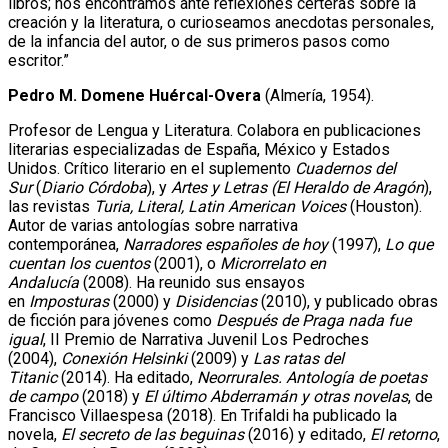
libros; nos encontramos ante reflexiones certeras sobre la
creación y la literatura, o curioseamos anecdotas personales,
de la infancia del autor, o de sus primeros pasos como
escritor.”
Pedro M. Domene
Huércal-Overa
(Almería, 1954).
Profesor de Lengua y Literatura. Colabora en publicaciones
literarias especializadas de España, México y Estados
Unidos. Crítico literario en el suplemento
Cuadernos del
Sur
(
Diario Córdoba
), y
Artes y Letras (El Heraldo de Aragón
),
las revistas
Turia, Literal, Latin American Voices
(Houston).
Autor de varias antologías sobre narrativa
contemporánea,
Narradores españoles de hoy
(1997),
Lo que
cuentan los cuentos
(2001), o
Microrrelato en
Andalucía
(2008). Ha reunido sus ensayos
en
Imposturas
(2000) y
Disidencias
(2010), y publicado obras
de ficción para jóvenes como
Después de Praga nada fue
igual
, II Premio de Narrativa Juvenil Los Pedroches
(2004),
Conexión Helsinki
(2009) y
Las ratas del
Titanic
(2014). Ha editado,
Neorrurales. Antología de poetas
de campo
(2018) y
El último Abderramán y otras novelas
, de
Francisco Villaespesa (2018). En Trifaldi ha publicado la
novela,
El secreto de las beguinas
(2016) y editado,
El retorno
,