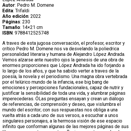
Autor
: Pedro M. Domene
Edita
: Trifaldi
Año edición
: 2022
Páginas
: 230
Tamaño
: 14×21 cm
ISBN
: 9788412525748
A traves de esta jugosa conversación, el profesor, escritor y
crítico Pedro M. Domene nos va desvelando la poliedrica
personalidad literaria y humana de Alejandro López Andrada.
Vemos alzarse ante nuestro ojos la genesis de una obra de
enormes proporciones que López Andrada ha ido forjando a
lo largo de los años, y que ha sabido verter a traves de la
poesía, la novela y el periodismo. Una magna obra vertebrada
por el telúrico mundo de la infancia, ese big bang de
emociones y percepciones fundacionales, capaz de nutrir y
justificar la sensibilidad de toda una vida, y alumbrar páginas
imperecederas. ÓLas preguntas ensayan y crean un diálogo
de referencias, de comprensión y deseo, que vislumbra el
mundo del escritor; con sus respuestas nos obliga a una
vuelta atrás a cada uno de sus versos, a escuchar a unos
singulares personajes, a la hermosa visión de ese espacio
infinito que conforman algunas de las mejores páginas de sus