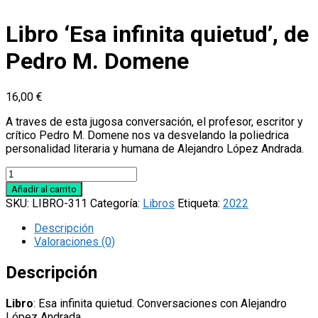
Libro ‘Esa infinita quietud’, de
Pedro M. Domene
16,00
€
A traves de esta jugosa conversación, el profesor, escritor y
crítico Pedro M. Domene nos va desvelando la poliedrica
personalidad literaria y humana de Alejandro López Andrada.
Libro
'Esa
Añadir al carrito
infinita
SKU:
LIBRO-311
Categoría:
Libros
Etiqueta:
2022
quietud',
de
Descripción
Pedro
Valoraciones (0)
M.
Domene
Descripción
cantidad
Libro
: Esa infinita quietud. Conversaciones con Alejandro
López Andrada