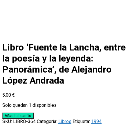
Libro ‘Fuente la Lancha, entre
la poesía y la leyenda:
Panorámica’, de Alejandro
López Andrada
5,00
€
Solo quedan 1 disponibles
Libro
Añadir al carrito
‘Fuente
SKU:
LIBRO-364
Categoría:
Libros
Etiqueta:
1994
la