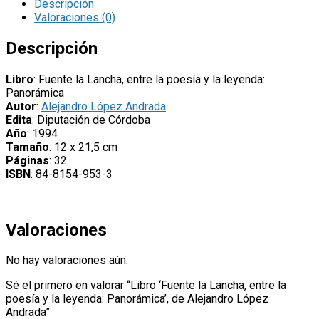
Lancha,
Descripción
entre
Valoraciones (0)
la
poesía
Descripción
y
la
Libro
: Fuente la Lancha, entre la poesía y la leyenda:
leyenda:
Panorámica
Panorámica’,
Autor
:
Alejandro López Andrada
de
Edita
: Diputación de Córdoba
Alejandro
Año
: 1994
López
Tamaño
: 12 x 21,5 cm
Andrada
Páginas
: 32
cantidad
ISBN
: 84-8154-953-3
Valoraciones
No hay valoraciones aún.
Sé el primero en valorar “Libro ‘Fuente la Lancha, entre la
poesía y la leyenda: Panorámica’, de Alejandro López
Andrada”