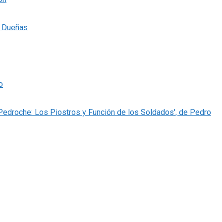
s Dueñas
o
 Pedroche: Los Piostros y Función de los Soldados', de Pedro