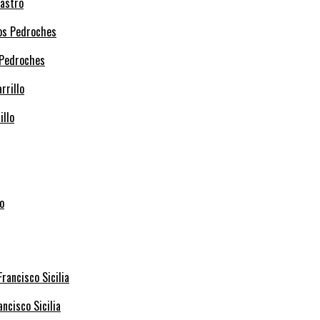
Castro
 Pedroches
illo
ncisco Sicilia