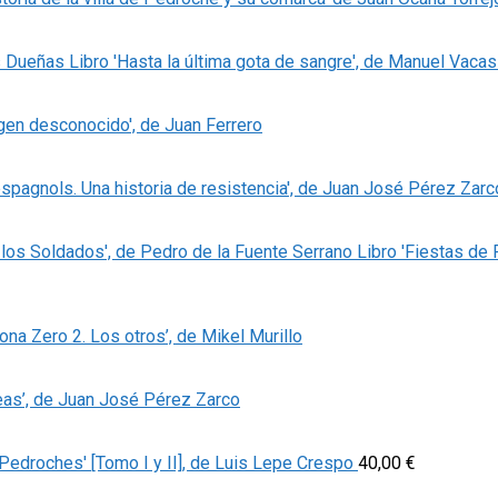
Libro 'Hasta la última gota de sangre', de Manuel Vaca
igen desconocido', de Juan Ferrero
espagnols. Una historia de resistencia', de Juan José Pérez Zarc
Libro 'Fiestas de
Zona Zero 2. Los otros’, de Mikel Murillo
eas’, de Juan José Pérez Zarco
Pedroches' [Tomo I y II], de Luis Lepe Crespo
40,00
€