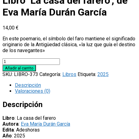
Libro ‘La casa del farero’, de
Eva María Durán García
14,00
€
En este poemario, el símbolo del faro mantiene el significado
originario de la Antigüedad clásica, «la luz que guía el destino
de los navegantes»
Libro
'La
Añadir al carrito
casa
SKU:
LIBRO-373
Categoría:
Libros
Etiqueta:
2025
del
farero',
Descripción
de
Valoraciones (0)
Eva
María
Descripción
Durán
García
Libro
: La casa del farero
cantidad
Autora
:
Eva María Durán García
Edita
: Adeshoras
Año
: 2025