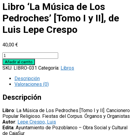
Libro ‘La Música de Los
Pedroches’ [Tomo I y II], de
Luis Lepe Crespo
40,00
€
Libro
'La
Añadir al carrito
Música
SKU:
LIBRO-031
Categoría:
Libros
de
Los
Descripción
Pedroches'
Valoraciones (0)
[Tomo
I
Descripción
y
II],
Libro
: La Música de Los Pedroches [Tomo I y II]. Cancionero
de
Popular Religioso. Fiestas del Corpus. Órganos y Organistas
Luis
Autor
:
Lepe Crespo, Luis
Lepe
Edita
: Ayuntamiento de Pozoblanco – Obra Social y Cultural
Crespo
de CajaSur