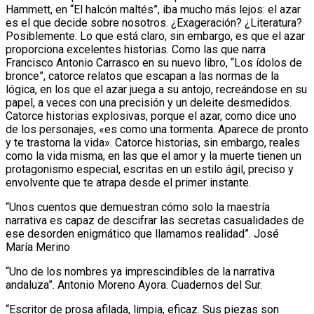
Hammett, en “El halcón maltés”, iba mucho más lejos: el azar
es el que decide sobre nosotros. ¿Exageración? ¿Literatura?
Posiblemente. Lo que está claro, sin embargo, es que el azar
proporciona excelentes historias. Como las que narra
Francisco Antonio Carrasco en su nuevo libro, “Los ídolos de
bronce”, catorce relatos que escapan a las normas de la
lógica, en los que el azar juega a su antojo, recreándose en su
papel, a veces con una precisión y un deleite desmedidos.
Catorce historias explosivas, porque el azar, como dice uno
de los personajes, «es como una tormenta. Aparece de pronto
y te trastorna la vida». Catorce historias, sin embargo, reales
como la vida misma, en las que el amor y la muerte tienen un
protagonismo especial, escritas en un estilo ágil, preciso y
envolvente que te atrapa desde el primer instante.
“Unos cuentos que demuestran cómo solo la maestría
narrativa es capaz de descifrar las secretas casualidades de
ese desorden enigmático que llamamos realidad”. José
María Merino
“Uno de los nombres ya imprescindibles de la narrativa
andaluza”. Antonio Moreno Ayora. Cuadernos del Sur.
“Escritor de prosa afilada, limpia, eficaz. Sus piezas son