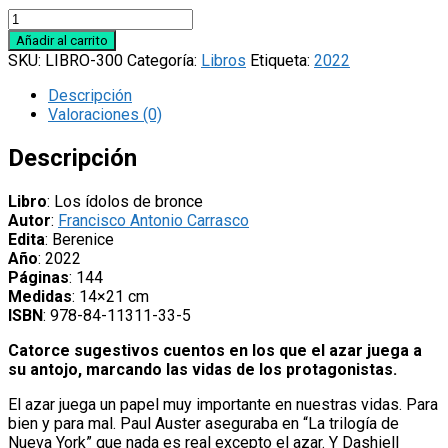
Libro
‘Los
Añadir al carrito
ídolos
SKU:
LIBRO-300
Categoría:
Libros
Etiqueta:
2022
de
bronce’,
Descripción
de
Valoraciones (0)
Francisco
Antonio
Descripción
Carrasco
cantidad
Libro
: Los ídolos de bronce
Autor
:
Francisco Antonio Carrasco
Edita
: Berenice
Año
: 2022
Páginas
: 144
Medidas
: 14×21 cm
ISBN
: 978-84-11311-33-5
Catorce sugestivos cuentos en los que el azar juega a
su antojo, marcando las vidas de los protagonistas.
El azar juega un papel muy importante en nuestras vidas. Para
bien y para mal. Paul Auster aseguraba en “La trilogía de
Nueva York” que nada es real excepto el azar. Y Dashiell