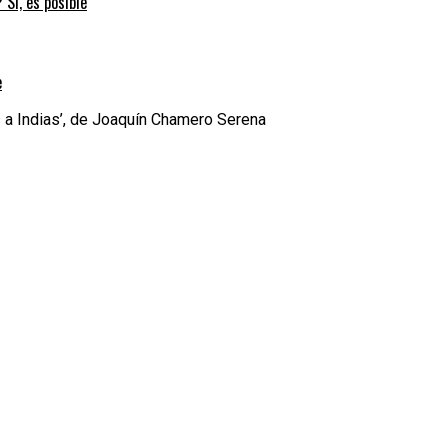
 Sí, es posible
e
 a Indias’, de Joaquín Chamero Serena