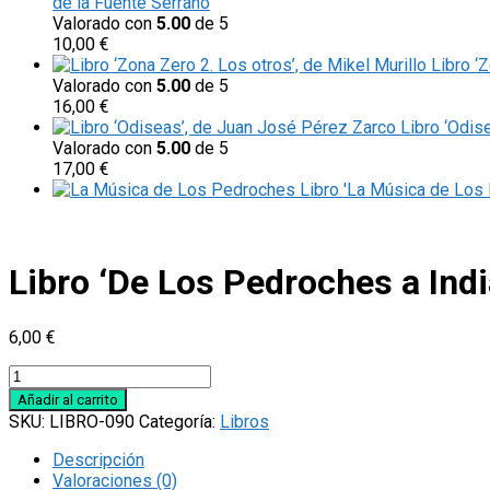
de la Fuente Serrano
Valorado con
5.00
de 5
10,00
€
Libro ‘
Valorado con
5.00
de 5
16,00
€
Libro ‘Odis
Valorado con
5.00
de 5
17,00
€
Libro 'La Música de Los 
Libro ‘De Los Pedroches a Ind
6,00
€
Libro
'De
Añadir al carrito
Los
SKU:
LIBRO-090
Categoría:
Libros
Pedroches
a
Descripción
Indias',
Valoraciones (0)