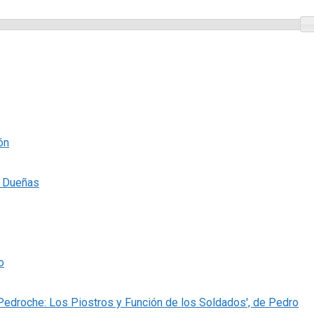
ón
s Dueñas
o
 Pedroche: Los Piostros y Función de los Soldados', de Pedro