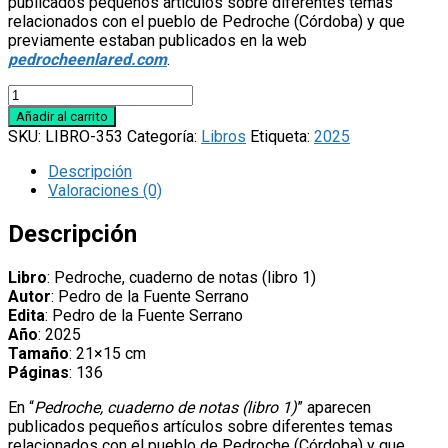
publicados pequeños artículos sobre diferentes temas
relacionados con el pueblo de Pedroche (Córdoba) y que
previamente estaban publicados en la web
pedrocheenlared.com
.
Libro
'Pedroche,
Añadir al carrito
cuaderno
SKU:
LIBRO-353
Categoría:
Libros
Etiqueta:
2025
de
notas
Descripción
(libro
Valoraciones (0)
1)',
por
Descripción
Pedro
de
Libro
: Pedroche, cuaderno de notas (libro 1)
la
Autor
: Pedro de la Fuente Serrano
Fuente
Edita
: Pedro de la Fuente Serrano
Serrano
Año
: 2025
cantidad
Tamaño
: 21×15 cm
Páginas
: 136
En “
Pedroche, cuaderno de notas (libro 1)
” aparecen
publicados pequeños artículos sobre diferentes temas
relacionados con el pueblo de Pedroche (Córdoba) y que