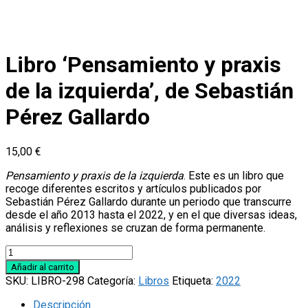
Libro ‘Pensamiento y praxis
de la izquierda’, de Sebastián
Pérez Gallardo
15,00
€
Pensamiento y praxis de la izquierda
. Este es un libro que
recoge diferentes escritos y artículos publicados por
Sebastián Pérez Gallardo durante un periodo que transcurre
desde el año 2013 hasta el 2022, y en el que diversas ideas,
análisis y reflexiones se cruzan de forma permanente.
Libro
‘Pensamiento
Añadir al carrito
y
SKU:
LIBRO-298
Categoría:
Libros
Etiqueta:
2022
praxis
de
Descripción