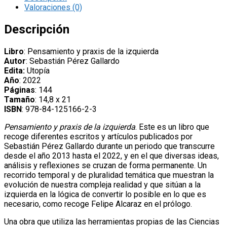
la
Valoraciones (0)
izquierda’,
de
Descripción
Sebastián
Pérez
Libro
: Pensamiento y praxis de la izquierda
Gallardo
Autor
: Sebastián Pérez Gallardo
cantidad
Edita:
Utopía
Año
: 2022
Páginas
: 144
Tamaño
: 14,8 x 21
ISBN
: 978-84-125166-2-3
Pensamiento y praxis de la izquierda
. Este es un libro que
recoge diferentes escritos y artículos publicados por
Sebastián Pérez Gallardo durante un periodo que transcurre
desde el año 2013 hasta el 2022, y en el que diversas ideas,
análisis y reflexiones se cruzan de forma permanente. Un
recorrido temporal y de pluralidad temática que muestran la
evolución de nuestra compleja realidad y que sitúan a la
izquierda en la lógica de convertir lo posible en lo que es
necesario, como recoge Felipe Alcaraz en el prólogo.
Una obra que utiliza las herramientas propias de las Ciencias