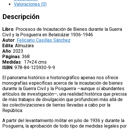
Bienes
Valoraciones (0)
durante
la
Descripción
Guerra
Civil
Libro
: Procesos de Incautación de Bienes durante la Guerra
y
Civil y la Posguerra en Belalcázar 1936-1946
la
Autor
:
Feliciano Casillas Sánchez
Posguerra
Edita
: Almuzara
en
Año
: 2023
Belalcázar',
Páginas
: 368
de
Medidas
: 17×24 cms
Feliciano
ISBN
: 978-84-125930-9-9
Casillas
cantidad
El panorama histórico e historiográfico apenas nos ofrece
monografías específicas acerca de la incautación de bienes
durante la Guerra Civil y la Posguerra —aunque sí abundantes
artículos de investigación—, una realidad histórica que precisa
de más trabajos de divulgación que profundicen más allá de
las colectivizaciones de tierras llevadas a cabo por la
República.
A partir del levantamiento militar en julio de 1936 y durante la
Posguerra, la aprobación de todo tipo de medidas legales por