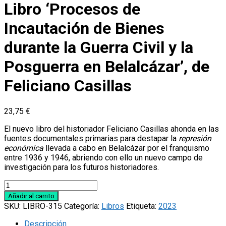
Libro ‘Procesos de
Incautación de Bienes
durante la Guerra Civil y la
Posguerra en Belalcázar’, de
Feliciano Casillas
23,75
€
El nuevo libro del historiador Feliciano Casillas ahonda en las
fuentes documentales primarias para destapar la
represión
económica
llevada a cabo en Belalcázar por el franquismo
entre 1936 y 1946, abriendo con ello un nuevo campo de
investigación para los futuros historiadores.
Libro
'Procesos
Añadir al carrito
de
SKU:
LIBRO-315
Categoría:
Libros
Etiqueta:
2023
Incautación
de
Descripción