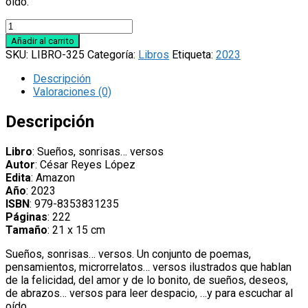
oído.
Libro
'Sueños,
Añadir al carrito
sonrisas…
SKU:
LIBRO-325
Categoría:
Libros
Etiqueta:
2023
versos',
de
Descripción
César
Valoraciones (0)
Reyes
López
Descripción
cantidad
Libro
: Sueños, sonrisas… versos
Autor
: César Reyes López
Edita
: Amazon
Año
: 2023
ISBN
: 979-8353831235
Páginas
: 222
Tamaño
: 21 x 15 cm
Sueños, sonrisas… versos. Un conjunto de poemas,
pensamientos, microrrelatos… versos ilustrados que hablan
de la felicidad, del amor y de lo bonito, de sueños, deseos,
de abrazos… versos para leer despacio, …y para escuchar al
oído.