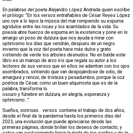
En palabras del poeta Alejandro López Andrada quien escribe
el prólogo: “En los versos entrañables de César Reyes López
uno oye a lo lejos la música del mar rompiendo su espuma
agridulce entre las rocas y los acantilados de la vida. Su
poesía abre huecos de espuma en la existencia y pone en lo
amargo un poso de dulzura que nos ayuda a mirar con
optimismo los días que vendrán, después de un negro
invierno que la voz del poeta hace más dulce y grato
vistiendo de verde los árboles desnudos. No en balde este
libro es un manojo de arco iris que regala su autor a los
lectores de sus versos que en ellos se adentran con los ojos
asombrados, sintiendo que van despojándose de odio, de
amargura y rencor, de tristeza y pesadumbre, porque la voz
poética de César, como un buen alquimista que es de la
palabra, transforma lo
oscuro y fúnebre en dulzura, en alegría, esperanza y
optimismo…”
Sueños, sonrisas… versos. contiene el trabajo de dos años,
desde el final de la pandemia hasta los primeros días del
2023, una evolución que puede apreciarse desde las
primeras páginas, donde brillan los deseos de contacto, y
estos van evolucionando hacia la meta de los sueños y de la