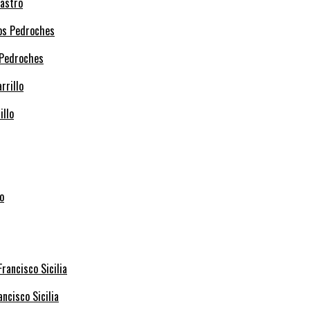
Castro
 Pedroches
illo
ncisco Sicilia