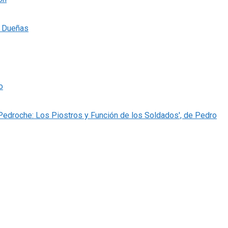
s Dueñas
o
 Pedroche: Los Piostros y Función de los Soldados', de Pedro