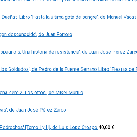
Libro 'Hasta la última gota de sangre', de Manuel Vaca
igen desconocido', de Juan Ferrero
espagnols. Una historia de resistencia', de Juan José Pérez Zarc
Libro 'Fiestas de
Zona Zero 2. Los otros’, de Mikel Murillo
eas’, de Juan José Pérez Zarco
Pedroches' [Tomo I y II], de Luis Lepe Crespo
40,00
€