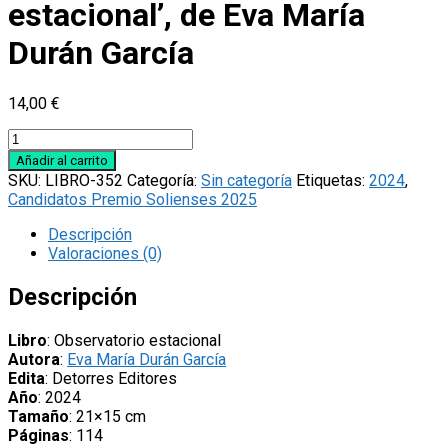
estacional’, de Eva María
Durán García
14,00
€
Libro
'Observatorio
Añadir al carrito
estacional',
SKU:
LIBRO-352
Categoría:
Sin categoría
Etiquetas:
2024
,
de
Candidatos Premio Solienses 2025
Eva
María
Descripción
Durán
Valoraciones (0)
García
cantidad
Descripción
Libro
: Observatorio estacional
Autora
:
Eva María Durán García
Edita
: Detorres Editores
Año
: 2024
Tamaño
: 21×15 cm
Páginas
: 114