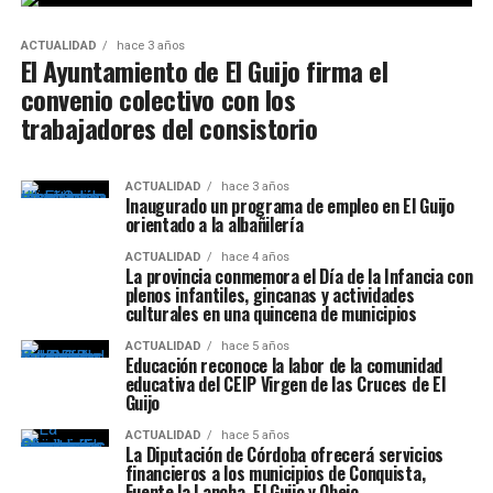
ACTUALIDAD
hace 3 años
El Ayuntamiento de El Guijo firma el
convenio colectivo con los
trabajadores del consistorio
ACTUALIDAD
hace 3 años
Inaugurado un programa de empleo en El Guijo
orientado a la albañilería
ACTUALIDAD
hace 4 años
La provincia conmemora el Día de la Infancia con
plenos infantiles, gincanas y actividades
culturales en una quincena de municipios
ACTUALIDAD
hace 5 años
Educación reconoce la labor de la comunidad
educativa del CEIP Virgen de las Cruces de El
Guijo
ACTUALIDAD
hace 5 años
La Diputación de Córdoba ofrecerá servicios
financieros a los municipios de Conquista,
Fuente la Lancha, El Guijo y Obejo