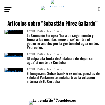
Artículos sobre "Sebastián Pérez Gallardo"
ACTUALIDAD
hace 3 años
La Comisión Europea ‘hará un seguimiento y
tomará las medidas necesarias’ contra el
gobierno andaluz por la gestión del agua en Los
Pedroches
ACTUALIDAD
hace 3 años
IU culpa a la Junta de Andalucía de ‘dejar sin
agua’ al norte de Córdoba
ACTUALIDAD
hace 8 años
El hinojoseño Sebastián Pérez en los puestos de
salida al Parlamento andaluz tras la votación
interna de IU Córdoba
ANUNCIO