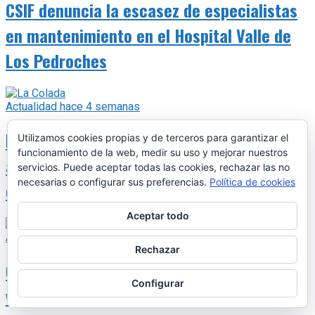
CSIF denuncia la escasez de especialistas
en mantenimiento en el Hospital Valle de
Los Pedroches
Actualidad
hace 4 semanas
IU reclama un convenio entre
Utilizamos cookies propias y de terceros para garantizar el
funcionamiento de la web, medir su uso y mejorar nuestros
administraciones para acabar con la
servicios. Puede aceptar todas las cookies, rechazar las no
necesarias o configurar sus preferencias.
Política de cookies
contaminación de La Colada
Aceptar todo
Actualidad
hace 4 semanas
Rechazar
Organizaciones agrarias y cooperativas
Configurar
ven en las plantas de biometano ‘una