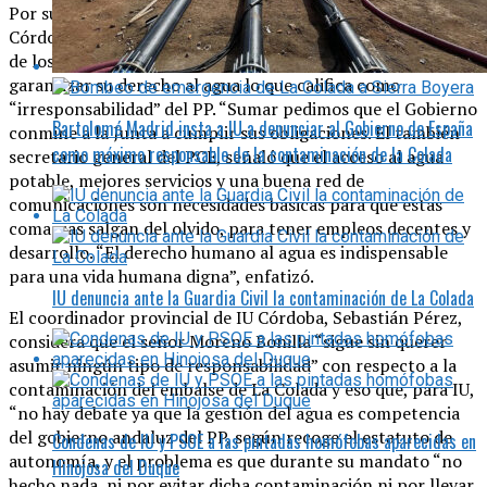
Por su parte, Enrique Santiago, candidato de Sumar por
Córdoba mostró su solidaridad y apoyo a las movilizaciones
de los ayuntamientos y las y los vecinos afectados para
garantizar su derecho al agua lo que califica como
“irresponsabilidad” del PP. “Sumar pedimos que el Gobierno
Bartolomé Madrid insta a IU a denunciar al Gobierno de España
conmine a la Junta a cumplir sus obligaciones. El también
como máximo responsable de la contaminación de la Colada
secretario general del PCE, señaló que el acceso al agua
potable, mejores servicios y una buena red de
comunicaciones son necesidades básicas para que estas
comarcas salgan del olvido, para tener empleos decentes y
desarrollo. “El derecho humano al agua es indispensable
para una vida humana digna”, enfatizó.
IU denuncia ante la Guardia Civil la contaminación de La Colada
El coordinador provincial de IU Córdoba, Sebastián Pérez,
considera que el señor Moreno Bonilla “sigue sin querer
asumir ningún tipo de responsabilidad” con respecto a la
contaminación del embalse de La Colada y eso que, para IU,
“no hay debate ya que la gestión del agua es competencia
del gobierno andaluz del PP, según recoge el estatuto de
Condenas de IU y PSOE a las pintadas homófobas aparecidas en
autonomía, y el problema es que durante su mandato “no
Hinojosa del Duque
hecho nada, ni por evitar dicha contaminación ni por llevar