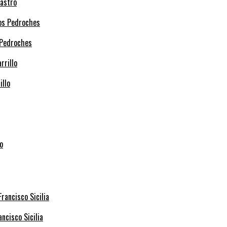
Castro
 Pedroches
illo
ncisco Sicilia