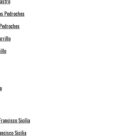
Castro
 Pedroches
illo
ncisco Sicilia