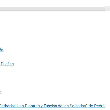
ón
s Dueñas
o
 Pedroche: Los Piostros y Función de los Soldados', de Pedro