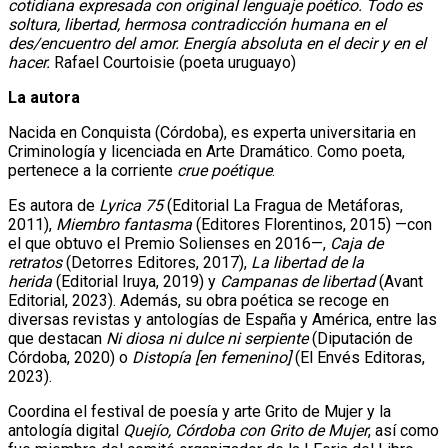
cotidiana expresada con original lenguaje poético. Todo es
soltura, libertad, hermosa contradicción humana en el
des/encuentro del amor. Energía absoluta en el decir y en el
hacer.
Rafael Courtoisie (poeta uruguayo)
La autora
Nacida en Conquista (Córdoba), es experta universitaria en
Criminología y licenciada en Arte Dramático. Como poeta,
pertenece a la corriente
crue poétique
.
Es autora de
Lyrica 75
(Editorial La Fragua de Metáforas,
2011),
Miembro fantasma
(Editores Florentinos, 2015) —con
el que obtuvo el Premio Solienses en 2016—,
Caja de
retratos
(Detorres Editores, 2017),
La libertad de la
herida
(Editorial Iruya, 2019) y
Campanas de libertad
(Avant
Editorial, 2023). Además, su obra poética se recoge en
diversas revistas y antologías de España y América, entre las
que destacan
Ni diosa ni dulce ni serpiente
(Diputación de
Córdoba, 2020) o
Distopía [en femenino]
(El Envés Editoras,
2023).
Coordina el festival de poesía y arte Grito de Mujer y la
antología digital
Quejío, Córdoba con Grito de Mujer
, así como