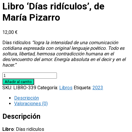
Libro ‘Días ridículos’, de
María Pizarro
12,00
€
Días ridículos
“logra la intensidad de una comunicación
cotidiana expresada con original lenguaje poético. Todo es
soltura, libertad, hermosa contradicción humana en el
des/encuentro del amor. Energía absoluta en el decir y en el
hacer.”
Libro
'Días
Añadir al carrito
ridículos',
SKU:
LIBRO-339
Categoría:
Libros
Etiqueta:
2023
de
María
Descripción
Pizarro
Valoraciones (0)
cantidad
Descripción
Libro
: Días ridículos