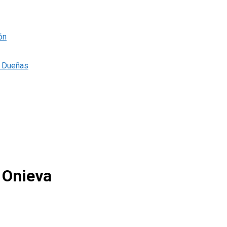
ón
s Dueñas
o Onieva